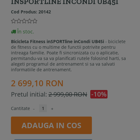
INSPORTLINE INCONDI UB45I
Cod Produs:
20142
În stoc.
Bicicleta Fitness inSPORTline inCondi UB45i
- biciclete
de fitness cu o multime de functii potrivite pentru
intreaga familie. Poate fi sincronizata cu o aplicatie,
permitandu-va sa va planificati rutele folosind harti, sa
alegeti programul de antrenament si sa va salvati
informatiile de antrenament.
2 699,10 RON
-10%
Pretul initial:
2 999,00 RON
Cantitate
-
+
ADAUGA IN COS