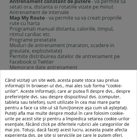
Antrenament constant de putere
- va permite sa
setati ora, distanta si rotatiile vizate pe minut
Antrenament de intervale
Map My Route
- va permite sa va creati propriile
rute cu harta
Programati manual distanta, caloriile, timpul,
ritmul cardiac etc.
Programe presetate
Moduri de antrenament (maraton, scadere in
greutate, explozivitate)
Permite distribuirea datelor de antrenament pe
Facebook si Twitter
Memorare date antrenament
Când vizitați un site web, acesta poate stoca sau prelua
Cerintele aplicatiei iCondi:
informații în browser-ul dvs., mai ales sub forma "cookie-
iOS:
sistem de operare 9.3 si versiuni ulterioare;
urilor". Aceste informații, care ar putea fi despre dvs., despre
compatibil cu iPhone si iPad
preferințele dvs. sau despre dispozitivul dvs. (computer,
Android:
sistem de operare 5.0+ (Lollipop)
tableta sau telefon), sunt utilizate în cea mai mare parte
pentru a face ca site-ul să funcționeze așa cum vă așteptați.
Caracteristici cheie:
Puteți afla mai multe despre modul în care folosim cookie-
Compatibil cu aplicatia
iConsole +
urile pe acest site și pentru a împiedica setarea cookie-urilor
Training
(Android/iOS) prin Bluetooth
esențiale, făcând click pe diferitele rubrici ale categoriilor de
Cadru stabil cu centrul de greutate joasa
mai jos. Totuși, dacă faceți acest lucru, aceasta poate afecta
Brat pedalier din 3 piese, cu rulmenti industrial
experiența dvs. pe site și serviciile pe care le putem oferi.