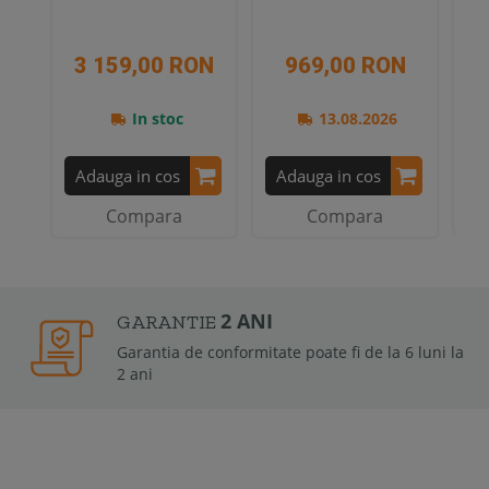
3 159,00 RON
969,00 RON
1
In stoc
13.08.2026
A
Adauga in cos
Adauga in cos
Compara
Compara
2 ANI
GARANTIE
Garantia de conformitate poate fi de la 6 luni la
2 ani