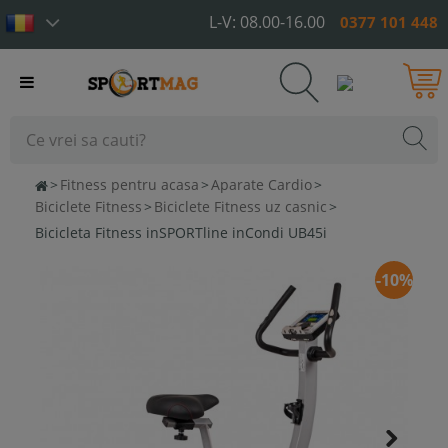
L-V: 08.00-16.00
0377 101 448
Toggle
navigation
>
Fitness pentru acasa
>
Aparate Cardio
>
Biciclete Fitness
>
Biciclete Fitness uz casnic
>
Bicicleta Fitness inSPORTline inCondi UB45i
-10%