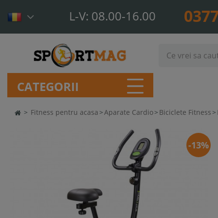
0377
L-V: 08.00-16.00
CATEGORII
>
Fitness pentru acasa
>
Aparate Cardio
>
Biciclete Fitness
>
-13%