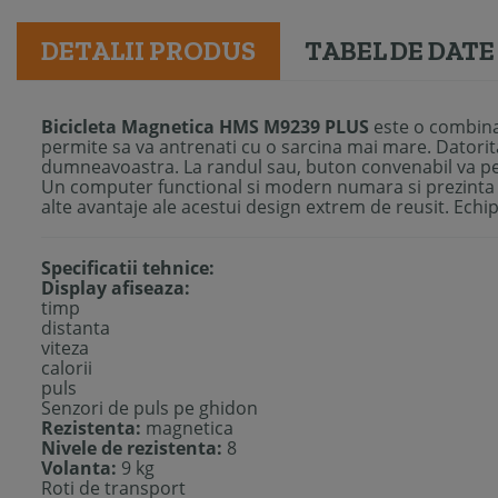
DETALII PRODUS
TABEL DE DATE
Bicicleta Magnetica HMS M9239 PLUS
este o combinati
permite sa va antrenati cu o sarcina mai mare. Datorita 
dumneavoastra. La randul sau, buton convenabil va perm
Un computer functional si modern numara si prezinta t
alte avantaje ale acestui design extrem de reusit. Echi
Specificatii tehnice:
Display afiseaza:
timp
distanta
viteza
calorii
puls
Senzori de puls pe ghidon
Rezistenta:
magnetica
Nivele de rezistenta:
8
Volanta:
9 kg
Roti de transport