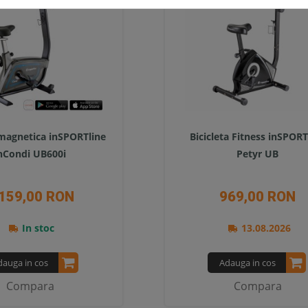
 magnetica inSPORTline
Bicicleta Fitness inSPORT
nCondi UB600i
Petyr UB
 159,00 RON
969,00 RON
In stoc
13.08.2026
dauga in cos
Adauga in cos
Compara
Compara