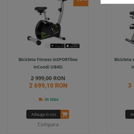
Bicicleta Fitness inSPORTline
Bicicleta
inCondi UB45i
i
2 999,00 RON
2 699,10 RON
3
In stoc
Adauga in cos
A
Compara