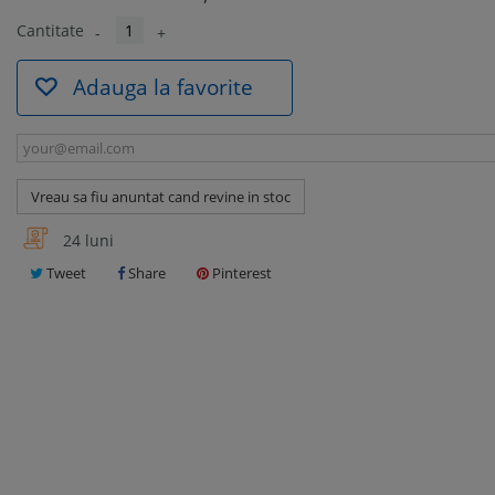
Cantitate
-
+
Adauga la favorite
Vreau sa fiu anuntat cand revine in stoc
24 luni
Tweet
Share
Pinterest