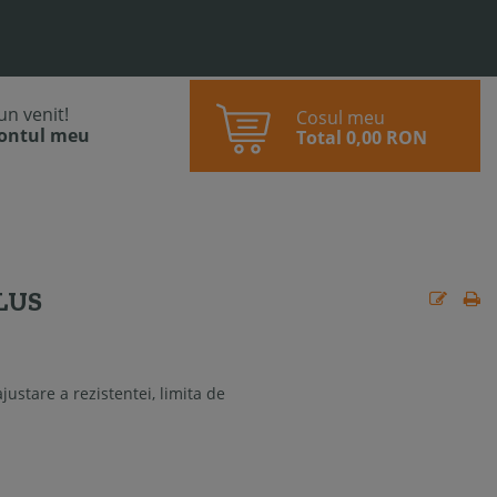
bun venit!
Cosul meu
contul meu
Total
0,00 RON
LUS
ustare a rezistentei, limita de