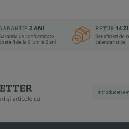
2 ANI
14 Z
GARANTIE
RETUR
Garantia de conformitate
Beneficiezi de re
poate fi de la 6 luni la 2 ani
calendaristice
LETTER
i și articole cu