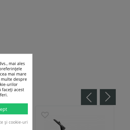
dvs., mai ales
preferințele
n cea mai mare
ai multe despre
kie-urilor
ă faceți acest
feri.
ept
te și cookie-uri