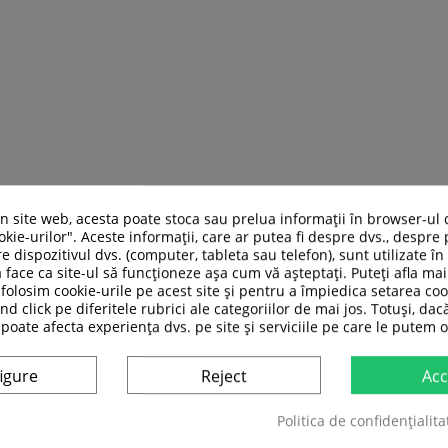
un site web, acesta poate stoca sau prelua informații în browser-ul 
kie-urilor". Aceste informații, care ar putea fi despre dvs., despre 
e dispozitivul dvs. (computer, tableta sau telefon), sunt utilizate î
 face ca site-ul să funcționeze așa cum vă așteptați. Puteți afla m
folosim cookie-urile pe acest site și pentru a împiedica setarea coo
nd click pe diferitele rubrici ale categoriilor de mai jos. Totuși, dac
ASI CATEGORIE:
 poate afecta experiența dvs. pe site și serviciile pe care le putem o
igure
Reject
Acc
Politica de confidențialita