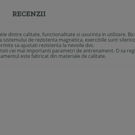
RECENZII
e dintre calitate, functionalitate si usurinta in utilizare. Bi
sistemului de rezistenta magnetica, exercitiile sunt silentio
ite sa ajustati rezistenta la nevoile dvs.
oti cei mai importanti parametri de antrenament. O sa regla
pamentul este fabricat din materiale de calitate.