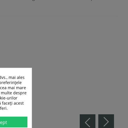
dvs., mai ales
preferințele
n cea mai mare
ai multe despre
kie-urilor
ă faceți acest
feri.
ept