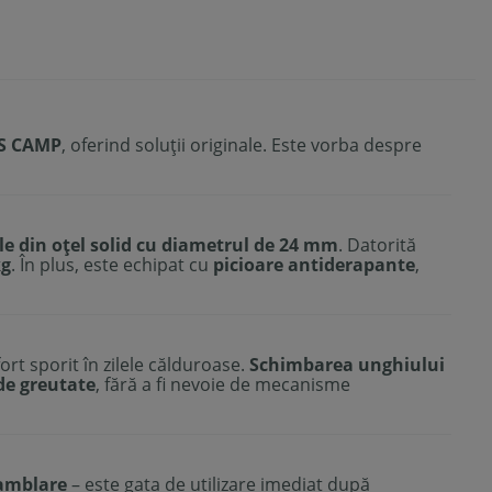
S CAMP
, oferind soluții originale. Este vorba despre
ile din oțel solid cu diametrul de 24 mm
. Datorită
kg
. În plus, este echipat cu
picioare antiderapante
,
fort sporit în zilele călduroase.
Schimbarea unghiului
de greutate
, fără a fi nevoie de mecanisme
samblare
– este gata de utilizare imediat după