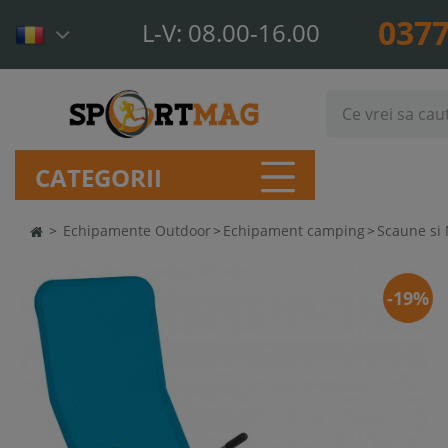
0377
L-V: 08.00-16.00
CATEGORII
>
Echipamente Outdoor
>
Echipament camping
>
Scaune si
-19%