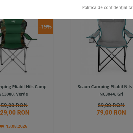
SUPER
Politica de confidențialita
PRET
-19%
ping Pliabil Nils Camp
Scaun Camping Pliabil Nil
NC3080, Verde
NC3044, Gri
159,00 RON
89,00 RON
29,00 RON
79,00 RON
13.08.2026