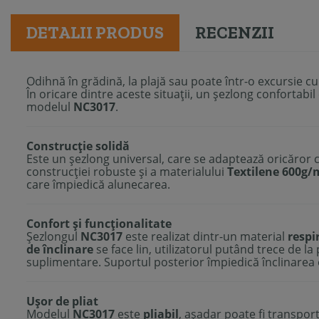
DETALII PRODUS
RECENZII
Odihnă în grădină, la plajă sau poate într-o excursie cu
În oricare dintre aceste situații, un șezlong confortabi
modelul
NC3017
.
Construcție solidă
Este un șezlong universal, care se adaptează oricăror co
construcției robuste și a materialului
Textilene 600g/
care împiedică alunecarea.
Confort și funcționalitate
Șezlongul
NC3017
este realizat dintr-un material
respi
de înclinare
se face lin, utilizatorul putând trece de la
suplimentare. Suportul posterior împiedică înclinarea ex
Ușor de pliat
Modelul
NC3017
este
pliabil
, așadar poate fi transport