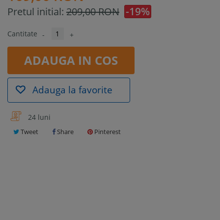
-19%
Pretul initial:
209,00 RON
Cantitate
-
+
ADAUGA IN COS
Adauga la favorite
24 luni
Tweet
Share
Pinterest