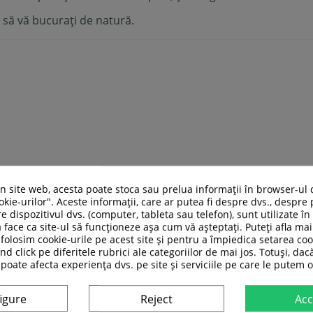
i să vă bucurați de natură.
un site web, acesta poate stoca sau prelua informații în browser-ul 
kie-urilor". Aceste informații, care ar putea fi despre dvs., despre 
e dispozitivul dvs. (computer, tableta sau telefon), sunt utilizate î
 face ca site-ul să funcționeze așa cum vă așteptați. Puteți afla m
folosim cookie-urile pe acest site și pentru a împiedica setarea coo
nd click pe diferitele rubrici ale categoriilor de mai jos. Totuși, dac
 poate afecta experiența dvs. pe site și serviciile pe care le putem o
ASI CATEGORIE:
igure
Reject
Acc