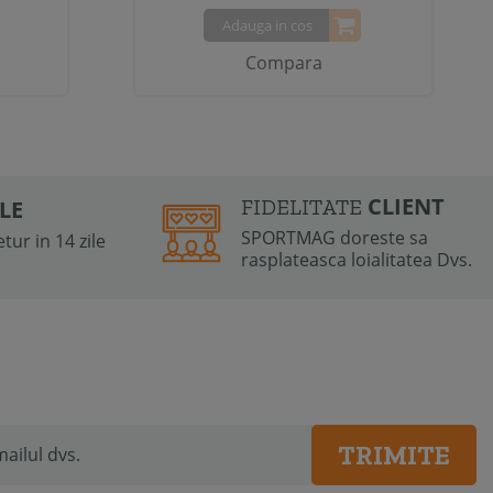
Adauga in cos
Compara
CLIENT
FIDELITATE
ILE
SPORTMAG doreste sa
tur in 14 zile
rasplateasca loialitatea Dvs.
TRIMITE