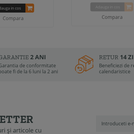
Adauga in cos
dauga in cos
Compara
Compara
2 ANI
14 Z
GARANTIE
RETUR
Garantia de conformitate
Beneficiezi de re
poate fi de la 6 luni la 2 ani
calendaristice
LETTER
i și articole cu