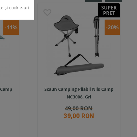
SUPER
SUPER
te și cookie-uri
PRET
PRET
-11%
-20%
s Camp
Scaun Camping Pliabil Nils Camp
NC3008, Gri
49,00 RON
39,00 RON