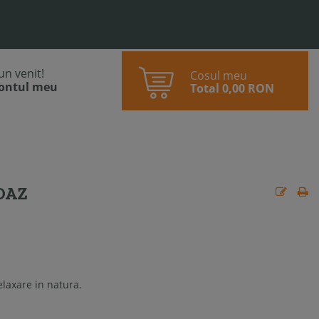
bun venit!
Cosul meu
contul meu
Total
0,00 RON
OAZ
elaxare in natura.