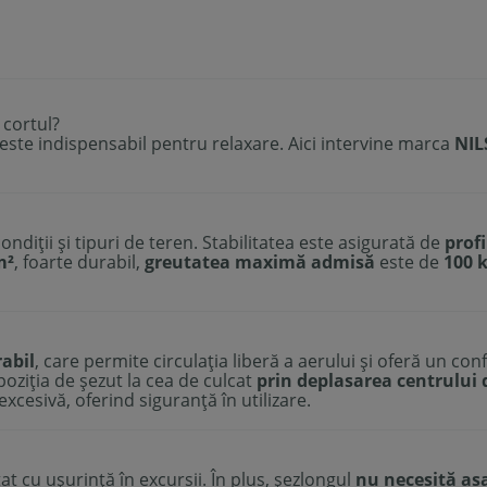
 cortul?
l este indispensabil pentru relaxare. Aici intervine marca
NIL
ndiții și tipuri de teren. Stabilitatea este asigurată de
prof
m²
, foarte durabil,
greutatea maximă admisă
este de
100 
rabil
, care permite circulația liberă a aerului și oferă un con
 poziția de șezut la cea de culcat
prin deplasarea centrului 
cesivă, oferind siguranță în utilizare.
at cu ușurință în excursii. În plus, șezlongul
nu necesită a